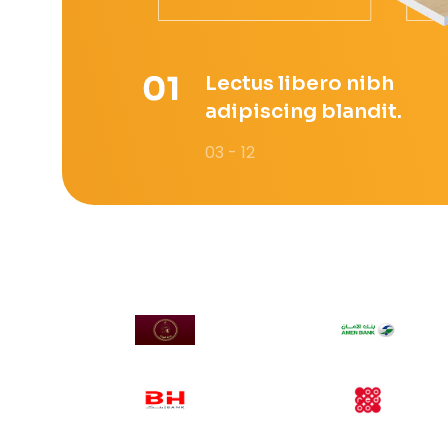
Lectus libero nibh
adipiscing blandit.
03 - 12