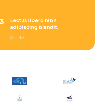
Lectus libero nibh
adipiscing blandit.
23 - 40