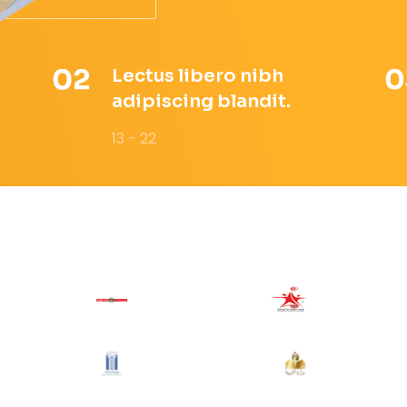
Lectus libero nibh
adipiscing blandit.
13 - 22