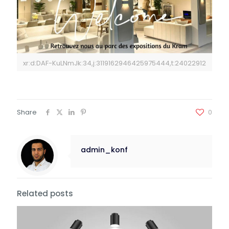
xr:d:DAF-KuLNmJk:34,j:3119162946425975444,t:24022912
Share
0
admin_konf
Related posts