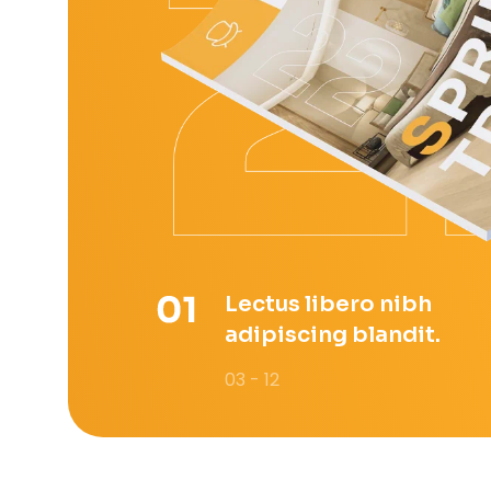
Lectus libero nibh
adipiscing blandit.
03 - 12