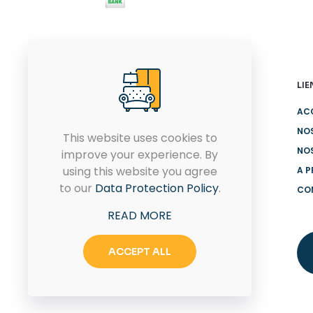
LIE
AC
NO
This website uses cookies to
Fondée en 2011, KONFIMARK
NO
improve your experience. By
est spécialisée dans la
using this website you agree
A 
conception et la fabrication
to our
Data Protection Policy
.
CO
de meubles. Grâce à son
innovation, elle a pu s'adapter
READ MORE
à la demande de ses clients
pour devenir un des leaders
ACCEPT ALL
dans son domaine d'activité
en Tunisie